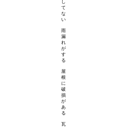
し
て
な
い
雨
漏
れ
が
す
る
屋
根
に
破
損
が
あ
る
瓦