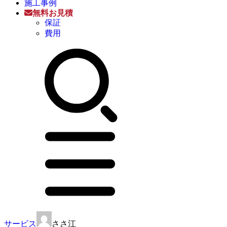
施工事例
無料お見積
保証
費用
サービス
ささ江