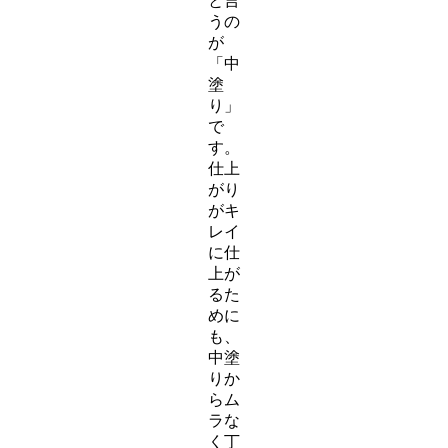
と言
うの
が
「中
塗
り」
で
す。
仕上
がり
がキ
レイ
に仕
上が
るた
めに
も、
中塗
りか
らム
ラな
く丁