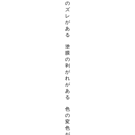
の
ズ
レ
が
あ
る
塗
膜
の
剥
が
れ
が
あ
る
色
の
変
色
が