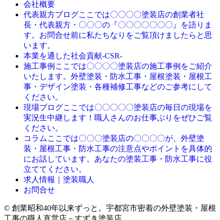
会社概要
ここでは〇〇〇〇塗装店の創業者社
代表親方ブログ
長・代表親方・〇〇〇の『〇〇〇〇〇〇〇』を語りま
す。お問合せ前に私たちなりをご覧頂けましたらと思
います。
本業を通した社会貢献-CSR-
ここでは〇〇〇〇塗装店の施工事例をご紹介
施工事例
いたします。外壁塗装・防水工事・屋根塗装・屋根工
事・デザイン塗装・各種補修工事などのご参考にして
ください。
ここでは〇〇〇〇〇塗装店の毎日の現場を
現場ブログ
実況生中継します！職人さんのお仕事ぶりをぜひご覧
ください。
ここでは〇〇〇塗装店の〇〇〇〇が、外壁塗
コラム
装・屋根工事・防水工事の注意点やポイントを具体的
にお話しています。あなたの塗装工事・防水工事に役
立ててください。
求人情報｜塗装職人
お問合せ
© 創業昭和40年以来ずっと。宇都宮市密着の外壁塗装・屋根
工事の職人直営店－すずき塗装店